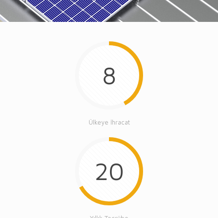
8
Ülkeye İhracat
20