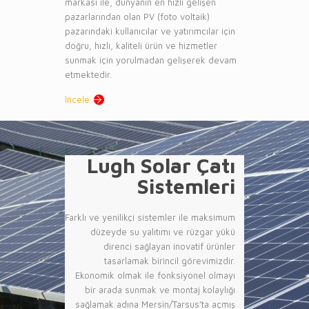
markası ile, dünyanın en hızlı gelişen
pazarlarından olan PV (foto voltaik)
pazarındaki kullanıcılar ve yatırımcılar için
doğru, hızlı, kaliteli ürün ve hizmetler
sunmak için yorulmadan gelişerek devam
etmektedir.
İncele
Lugh Solar Çatı
Sistemleri
Farklı ve yenilikçi sistemler ile maksimum
düzeyde su yalıtımı ve rüzgar yükü
direnci sağlayan inovatif ürünler
tasarlamak birincil görevimizdir.
Ekonomik olmak ile fonksiyonel olmayı
bir arada sunmak ve montaj kolaylığı
sağlamak adına Mersin/Tarsus’ta açmış