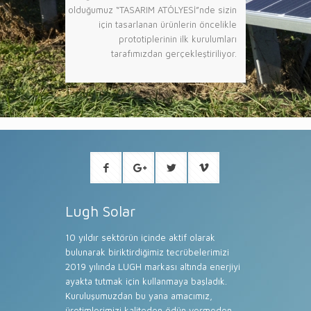
olduğumuz “TASARIM ATÖLYESİ”nde sizin
için tasarlanan ürünlerin öncelikle
prototiplerinin ilk kurulumları
tarafımızdan gerçekleştiriliyor.
Lugh Solar
10 yıldır sektörün içinde aktif olarak
bulunarak biriktirdiğimiz tecrübelerimizi
2019 yılında LUGH markası altında enerjiyi
ayakta tutmak için kullanmaya başladık.
Kuruluşumuzdan bu yana amacımız,
üretimlerimizi kaliteden ödün vermeden,