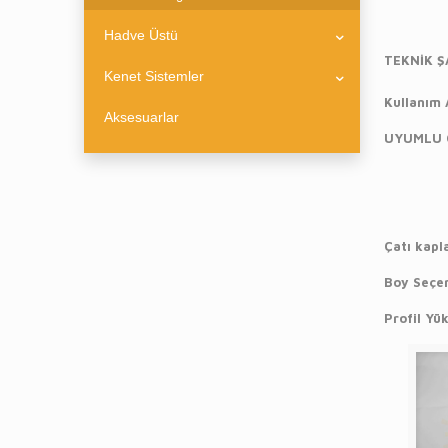
Hadve Üstü
TEKNİK Ş
Kenet Sistemler
Kullanım 
Aksesuarlar
UYUMLU 
W 
H =
Çatı kapl
Boy Seçe
Profil Yü