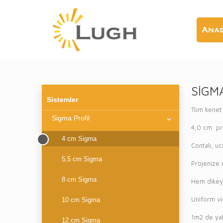
Anas
SİGM
Sistemler
Tüm kenet ç
Sigma Profil
4,0 cm pro
4 cm Sigma
Contalı, uc
5,5 cm Sigma
Projenize 
8 cm Sigma
Hem dikey 
Uniform vi
10 cm Sigma
1m2 de yak
12 cm Sigma