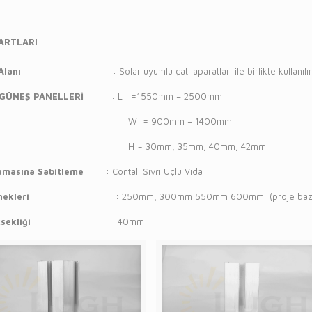
ARTLARI
Alanı
: Solar uyumlu çatı aparatları ile birlikte kullanılır
GÜNEŞ PANELLERİ
: L =1550mm – 2500mm
= 900mm – 1400mm
 30mm, 35mm, 40mm, 42mm
amasına Sabitleme
: Contalı Sivri Uçlu Vida
nekleri
: 250mm, 300mm 550mm 600mm (proje bazlı özel uzu
ksekliği
:40mm