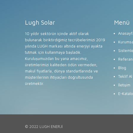
Lugh Solar
Menü
Anasayf
10 yıldır sektörün içinde aktif olarak
bulunarak biriktirdiğimiz tecrübelerimizi 2019
Kurumsa
yılında LUGH markası altında enerjiyi ayakta
Sisteml
tutmak için kullanmaya başladık.
Kuruluşumuzdan bu yana amacımız,
Referan
üretimlerimizi kaliteden ödün vermeden,
Blog
makul fiyatlarla, dünya standartlarında ve
Teklif Al
müşterilerinin ihtiyaçları doğrultusunda
üretmektir.
İletişim
E-Katal
© 2022 LUGH ENERJİ