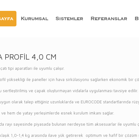
ayfa
Kurumsal
Sistemler
Referanslar
B
A PROFİL 4,0 CM
atı tipi aparatları ile uyumlu çalışır.
fil yüksekliği ile paneller için hava sirkülasyonu sağlarken ekonomik bir 
u sertleştirilmiş ve çapak oluşturmayan vidalarla uygulanması tavsiye edilir.
uygun olarak talep ettiğiniz uzunluklarda ve EUROCODE standartlarında rüzg
ve hem de yatay yerleşimlerde esnek kurulum imkanı sağlar.
da rayı sayesinde piyasada bulunan nerdeyse tüm aksesuarlar ile uyumlu ç
laşık 1,0-1,4 kg arasında ilave yük getirerek optimum ve hafif bir çözüm 