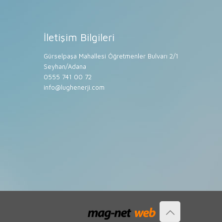
İletişim Bilgileri
Gürselpaşa Mahallesi Öğretmenler Bulvarı 2/1
Seyhan/Adana
0555 741 00 72
info@lughenerji.com