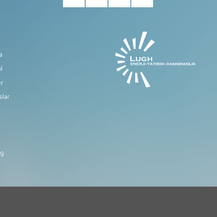
a
l
er
slar
og